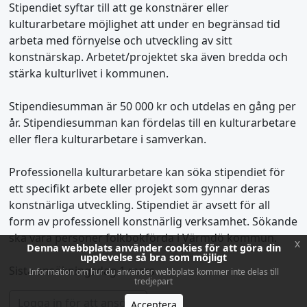
Stipendiet syftar till att ge konstnärer eller
kulturarbetare möjlighet att under en begränsad tid
arbeta med förnyelse och utveckling av sitt
konstnärskap. Arbetet/projektet ska även bredda och
stärka kulturlivet i kommunen.
Stipendiesumman är 50 000 kr och utdelas en gång per
år. Stipendiesumman kan fördelas till en kulturarbetare
eller flera kulturarbetare i samverkan.
Professionella kulturarbetare kan söka stipendiet för
ett specifikt arbete eller projekt som gynnar deras
konstnärliga utveckling. Stipendiet är avsett för all
form av professionell konstnärlig verksamhet. Sökande
ska vara personer folkbokförda i Värmdö kommun.
x
Denna webbplats använder cookies för att göra din
upplevelse så bra som möjligt
Sista ansökningsdag 1 mars.
Information om hur du använder webbplats kommer inte delas till
tredjepart
Logga in för att ansöka
Acceptera